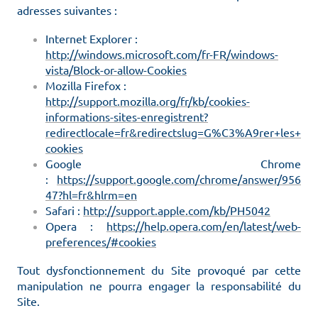
adresses suivantes :
Internet Explorer :
http://windows.microsoft.com/fr-FR/windows-
vista/Block-or-allow-Cookies
Mozilla Firefox :
http://support.mozilla.org/fr/kb/cookies-
informations-sites-enregistrent?
redirectlocale=fr&redirectslug=G%C3%A9rer+les+
cookies
Google Chrome
:
https://support.google.com/chrome/answer/956
47?hl=fr&hlrm=en
Safari :
http://support.apple.com/kb/PH5042
Opera :
https://help.opera.com/en/latest/web-
preferences/#cookies
Tout dysfonctionnement du Site provoqué par cette
manipulation ne pourra engager la responsabilité du
Site.